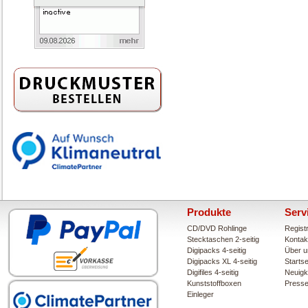
Produkte
Serv
CD/DVD Rohlinge
Regist
Stecktaschen 2-seitig
Kontak
Digipacks 4-seitig
Über u
Digipacks XL 4-seitig
Startse
Digifiles 4-seitig
Neuigk
Kunststoffboxen
Press
Einleger