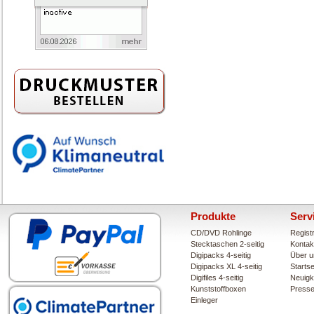
Produkte
Serv
CD/DVD Rohlinge
Regist
Stecktaschen 2-seitig
Kontak
Digipacks 4-seitig
Über u
Digipacks XL 4-seitig
Startse
Digifiles 4-seitig
Neuigk
Kunststoffboxen
Press
Einleger