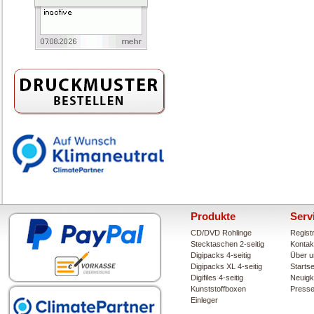
Produkte
Serv
CD/DVD Rohlinge
Regist
Stecktaschen 2-seitig
Kontak
Digipacks 4-seitig
Über u
Digipacks XL 4-seitig
Startse
Digifiles 4-seitig
Neuigk
Kunststoffboxen
Press
Einleger