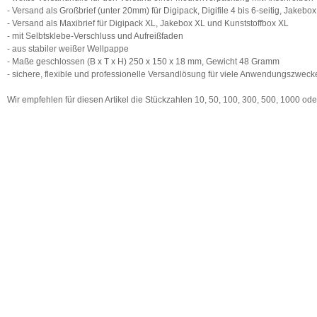
- Versand als Großbrief (unter 20mm) für Digipack, Digifile 4 bis 6-seitig, Jakebox
- Versand als Maxibrief für Digipack XL, Jakebox XL und Kunststoffbox XL
- mit Selbtsklebe-Verschluss und Aufreißfaden
- aus stabiler weißer Wellpappe
- Maße geschlossen (B x T x H) 250 x 150 x 18 mm, Gewicht 48 Gramm
- sichere, flexible und professionelle Versandlösung für viele Anwendungszweck
Wir empfehlen für diesen Artikel die Stückzahlen 10, 50, 100, 300, 500, 1000 o