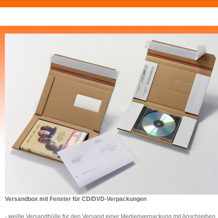
Versandbox mit Fenster für CD/DVD-Verpackungen
- weiße Versandhülle für den Versand einer Medienverpackung mit Anschreiben