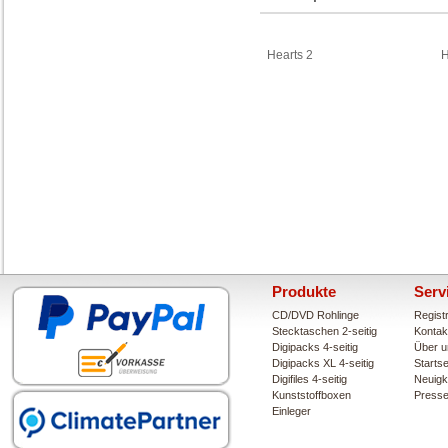
Hearts 2
H
Produkte
Serv
CD/DVD Rohlinge
Regist
Stecktaschen 2-seitig
Kontak
Digipacks 4-seitig
Über u
Digipacks XL 4-seitig
Startse
Digifiles 4-seitig
Neuigk
Kunststoffboxen
Press
Einleger