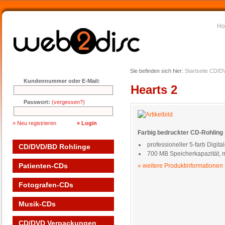
H
Sie befinden sich hier:
Startseite
CD/DV
Kundennummer oder E-Mail:
Hearts 2
Passwort:
(vergessen?)
» Neu registrieren
Farbig bedruckter CD-Rohling
professioneller 5-farb Digita
CD/DVD/BD Rohlinge
700 MB Speicherkapazität, 
Patienten-CDs
» weitere Produktinformationen
Fotografen-CDs
Musik-CDs
CD/DVD Verpackungen