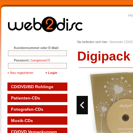
H
Sie befinden sich hier:
Startseite
CD/DV
Kundennummer oder E-Mail:
Digipack 
Passwort:
(vergessen?)
» Neu registrieren
CD/DVD/BD Rohlinge
Patienten-CDs
Fotografen-CDs
Musik-CDs
CD/DVD Verpackungen