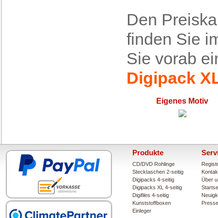
Den Preiskal
finden Sie im
Sie vorab e
Digipack X
Eigenes Motiv
Produkte
Serv
CD/DVD Rohlinge
Regist
Stecktaschen 2-seitig
Kontak
Digipacks 4-seitig
Über u
Digipacks XL 4-seitig
Startse
Digifiles 4-seitig
Neuigk
Kunststoffboxen
Press
Einleger