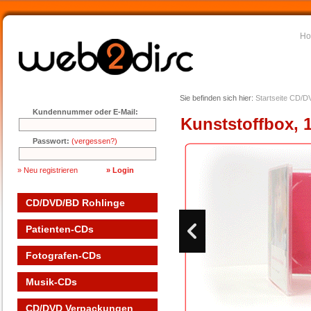
H
Sie befinden sich hier:
Startseite
CD/DV
Kundennummer oder E-Mail:
Kunststoffbox, 1
Passwort:
(vergessen?)
» Neu registrieren
CD/DVD/BD Rohlinge
Patienten-CDs
Fotografen-CDs
Musik-CDs
CD/DVD Verpackungen