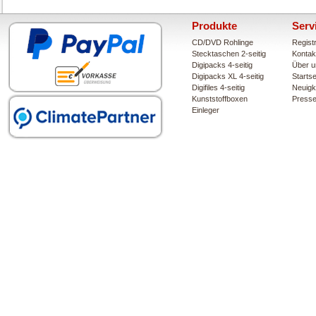
Produkte
Serv
CD/DVD Rohlinge
Regist
Stecktaschen 2-seitig
Kontak
Digipacks 4-seitig
Über u
Digipacks XL 4-seitig
Startse
Digifiles 4-seitig
Neuigk
Kunststoffboxen
Press
Einleger