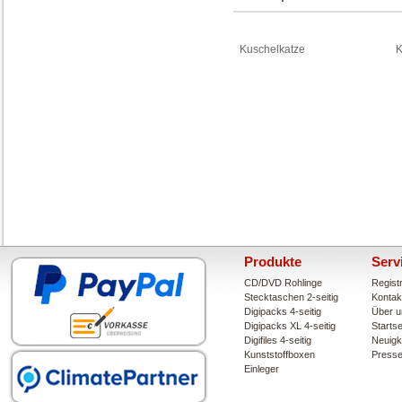
Kuschelkatze
K
Produkte
Serv
CD/DVD Rohlinge
Regist
Stecktaschen 2-seitig
Kontak
Digipacks 4-seitig
Über u
Digipacks XL 4-seitig
Startse
Digifiles 4-seitig
Neuigk
Kunststoffboxen
Press
Einleger