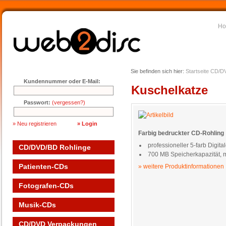
H
Sie befinden sich hier:
Startseite
CD/DV
Kundennummer oder E-Mail:
Kuschelkatze
Passwort:
(vergessen?)
» Neu registrieren
Farbig bedruckter CD-Rohling
professioneller 5-farb Digita
CD/DVD/BD Rohlinge
700 MB Speicherkapazität, 
Patienten-CDs
» weitere Produktinformationen
Fotografen-CDs
Musik-CDs
CD/DVD Verpackungen