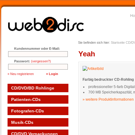
H
Sie befinden sich hier:
Startseite
CD/DV
Kundennummer oder E-Mail:
Yeah
Passwort:
(vergessen?)
» Neu registrieren
Farbig bedruckter CD-Rohling
professioneller 5-farb Digita
CD/DVD/BD Rohlinge
700 MB Speicherkapazität, 
Patienten-CDs
» weitere Produktinformationen
Fotografen-CDs
Musik-CDs
CD/DVD Verpackungen