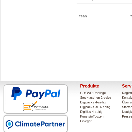
Yeah
Y
Produkte
Serv
CD/DVD Rohlinge
Regist
Stecktaschen 2-seitig
Kontak
Digipacks 4-seitig
Über u
Digipacks XL 4-seitig
Startse
Digifiles 4-seitig
Neuigk
Kunststoffboxen
Press
Einleger