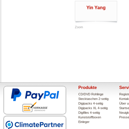
Yin Yang
Zoom
Produkte
Serv
CD/DVD Rohlinge
Regist
Stecktaschen 2-seitig
Kontak
Digipacks 4-seitig
Über u
Digipacks XL 4-seitig
Startse
Digifiles 4-seitig
Neuigk
Kunststoffboxen
Press
Einleger