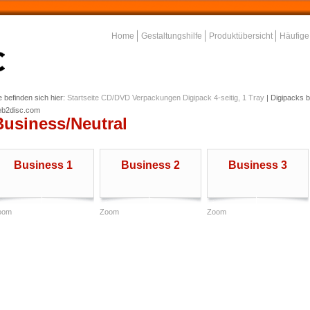
Home
Gestaltungshilfe
Produktübersicht
Häufige
e befinden sich hier:
Startseite
CD/DVD Verpackungen
Digipack 4-seitig, 1 Tray
|
Digipacks b
b2disc.com
Business/Neutral
Business 1
Business 2
Business 3
oom
Zoom
Zoom