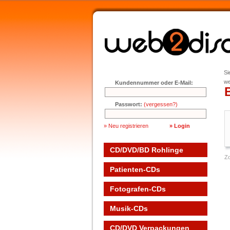
Si
we
Kundennummer oder E-Mail:
Passwort:
(vergessen?)
» Neu registrieren
CD/DVD/BD Rohlinge
Z
Patienten-CDs
Fotografen-CDs
Musik-CDs
CD/DVD Verpackungen