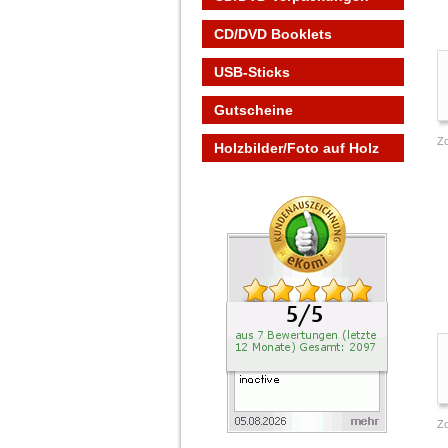
CD/DVD Booklets
USB-Sticks
Gutscheine
Z
Holzbilder/Foto auf Holz
Z