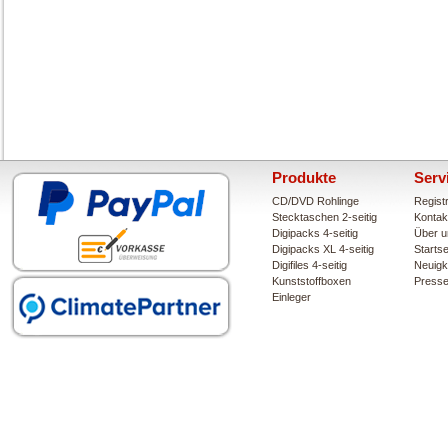
Produkte
Serv
CD/DVD Rohlinge
Regist
Stecktaschen 2-seitig
Kontak
Digipacks 4-seitig
Über u
Digipacks XL 4-seitig
Startse
Digifiles 4-seitig
Neuigk
Kunststoffboxen
Press
Einleger