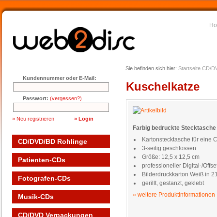
H
Sie befinden sich hier:
Startseite
CD/DV
Kundennummer oder E-Mail:
Kuschelkatze
Passwort:
(vergessen?)
» Neu registrieren
Farbig bedruckte Stecktasche 
Kartonstecktasche für eine
CD/DVD/BD Rohlinge
3-seitig geschlossen
Größe: 12,5 x 12,5 cm
Patienten-CDs
professioneller Digital-/Off
Bilderdruckkarton Weiß in 2
Fotografen-CDs
gerillt, gestanzt, geklebt
» weitere Produktinformationen
Musik-CDs
CD/DVD Verpackungen