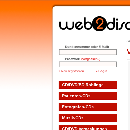
Si
Kundennummer oder E-Mail:
Passwort:
(vergessen?)
» Neu registrieren
CD/DVD/BD Rohlinge
Patienten-CDs
Fotografen-CDs
Musik-CDs
CD/DVD Verpackungen