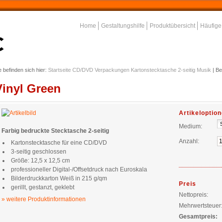
Home
Gestaltungshilfe
Produktübersicht
Häufige
e befinden sich hier:
Startseite
CD/DVD Verpackungen
Kartonstecktasche 2-seitig
Musik
|
Be
Vinyl Green
Artikeloptio
Medium:
Farbig bedruckte Stecktasche 2-seitig
Anzahl:
Kartonstecktasche für eine CD/DVD
3-seitig geschlossen
Größe: 12,5 x 12,5 cm
professioneller Digital-/Offsetdruck nach Euroskala
Bilderdruckkarton Weiß in 215 g/qm
Preis
gerillt, gestanzt, geklebt
Nettopreis:
» weitere Produktinformationen
Mehrwertsteuer
Gesamtpreis: