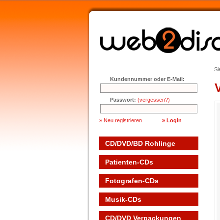
Si
Kundennummer oder E-Mail:
Passwort:
(vergessen?)
» Neu registrieren
CD/DVD/BD Rohlinge
Patienten-CDs
Fotografen-CDs
Musik-CDs
CD/DVD Verpackungen