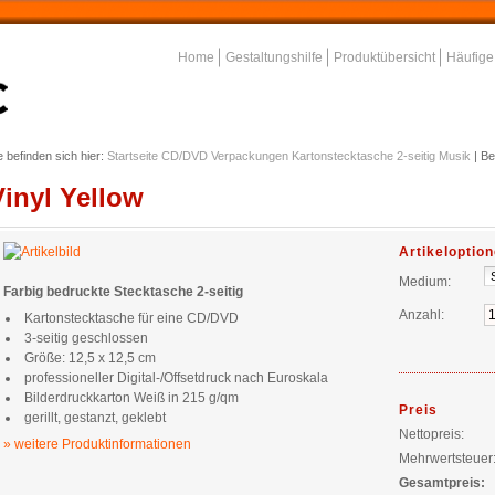
Home
Gestaltungshilfe
Produktübersicht
Häufige
e befinden sich hier:
Startseite
CD/DVD Verpackungen
Kartonstecktasche 2-seitig
Musik
|
Be
Vinyl Yellow
Artikeloptio
Medium:
Farbig bedruckte Stecktasche 2-seitig
Anzahl:
Kartonstecktasche für eine CD/DVD
3-seitig geschlossen
Größe: 12,5 x 12,5 cm
professioneller Digital-/Offsetdruck nach Euroskala
Bilderdruckkarton Weiß in 215 g/qm
Preis
gerillt, gestanzt, geklebt
Nettopreis:
» weitere Produktinformationen
Mehrwertsteuer
Gesamtpreis: