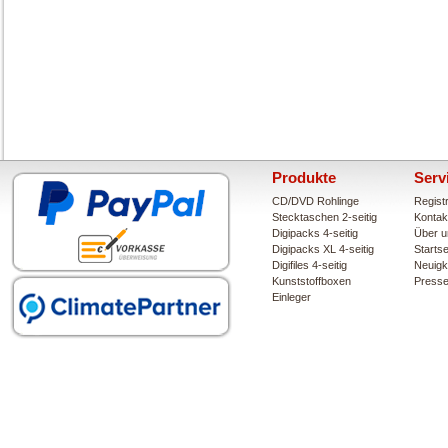
Produkte
Serv
CD/DVD Rohlinge
Regist
Stecktaschen 2-seitig
Kontak
Digipacks 4-seitig
Über u
Digipacks XL 4-seitig
Startse
Digifiles 4-seitig
Neuigk
Kunststoffboxen
Press
Einleger