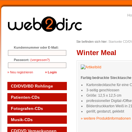
H
Sie befinden sich hier:
Startseite
CD/DV
Kundennummer oder E-Mail:
Winter Meal
Passwort:
(vergessen?)
» Neu registrieren
Farbig bedruckte Stecktasche 
Kartonstecktasche für eine
CD/DVD/BD Rohlinge
3-seitig geschlossen
Größe: 12,5 x 12,5 cm
Patienten-CDs
professioneller Digital-/Off
Bilderdruckkarton Weiß in 2
Fotografen-CDs
gerillt, gestanzt, geklebt
» weitere Produktinformationen
Musik-CDs
CD/DVD Verpackungen