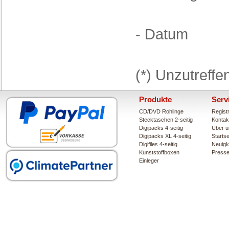
- Datum
(*) Unzutreffe
Produkte
Serv
CD/DVD Rohlinge
Regist
Stecktaschen 2-seitig
Kontak
Digipacks 4-seitig
Über u
Digipacks XL 4-seitig
Startse
Digifiles 4-seitig
Neuigk
Kunststoffboxen
Press
Einleger