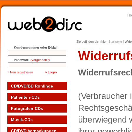
H
Sie befinden sich hier:
Startseite
|
Wide
Kundennummer oder E-Mail:
Widerruf
Passwort:
(vergessen?)
Widerrufsrec
» Neu registrieren
CD/DVD/BD Rohlinge
(Verbraucher i
Patienten-CDs
Rechtsgeschäf
Fotografen-CDs
überwiegend 
Musik-CDs
ihrer gewerbli
CD/DVD Verpackungen