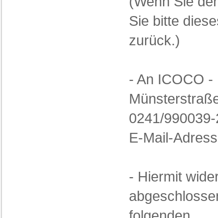
(Wenn Sie den 
Sie bitte die
zurück.)
- An ICOCO -
Münsterstraß
0241/990039-
E-Mail-Adress
- Hiermit wider
abgeschlossen
folgenden