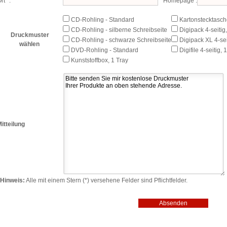
rt *:
Homepage :
CD-Rohling - Standard
Kartonstecktasche
CD-Rohling - silberne Schreibseite
Digipack 4-seitig,
Druckmuster
CD-Rohling - schwarze Schreibseite
Digipack XL 4-sei
wählen
DVD-Rohling - Standard
Digifile 4-seitig,
Kunststoffbox, 1 Tray
itteilung
Hinweis:
Alle mit einem Stern (*) versehene Felder sind Pflichtfelder.