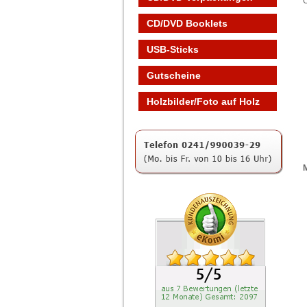
O
CD/DVD Booklets
USB-Sticks
Gutscheine
Holzbilder/Foto auf Holz
M