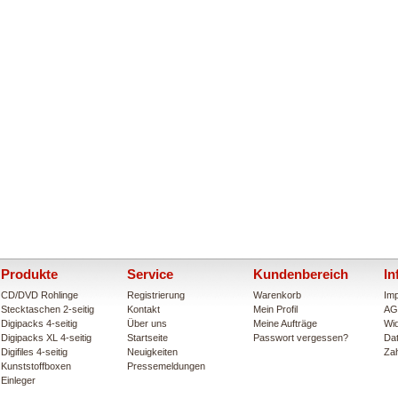
Produkte
Service
Kundenbereich
In
CD/DVD Rohlinge
Registrierung
Warenkorb
Im
Stecktaschen 2-seitig
Kontakt
Mein Profil
AG
Digipacks 4-seitig
Über uns
Meine Aufträge
Wid
Digipacks XL 4-seitig
Startseite
Passwort vergessen?
Da
Digifiles 4-seitig
Neuigkeiten
Za
Kunststoffboxen
Pressemeldungen
Einleger