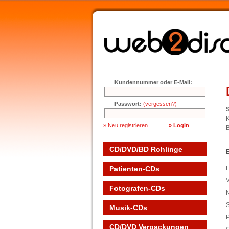
Kundennummer oder E-Mail:
Passwort:
(vergessen?)
S
K
» Neu registrieren
B
CD/DVD/BD Rohlinge
Patienten-CDs
F
V
Fotografen-CDs
S
Musik-CDs
P
CD/DVD Verpackungen